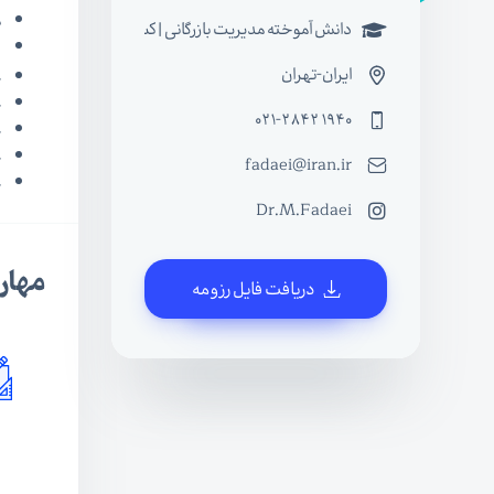
م
دانش آموخته مدیریت بازرگانی | کسب و کار
د
ایران-تهران
ع
ع
021-2842 1940
ع
ع
fadaei@iran.ir
ع
Dr.M.Fadaei
مهار
دریافت فایل رزومه